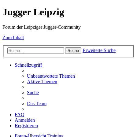
Jugger Leipzig
Forum der Leipziger Jugger-Community
Zum Inhalt
Erweiterte Suche
Suche
Schnellzugriff
Unbeantwortete Themen
Aktive Themen
Suche
Das Team
FAQ
Anmelden
Registrieren
Foren-Übersicht
Training